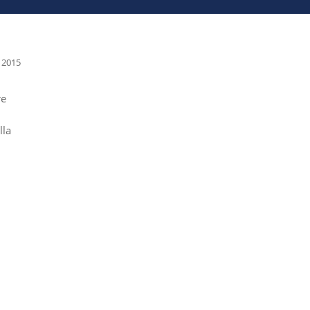
 2015
re
lla