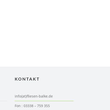
KONTAKT
info{at}fliesen-balke.de
Fon : 03338 – 759 355